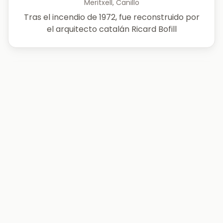
Meritxell, Canillo
Tras el incendio de 1972, fue reconstruido por
el arquitecto catalán Ricard Bofill
⛪
Sant Pere del Tarter
El Tarter, Canillo
Construida junto al antiguo camino real que
iba de Canillo a Soldeu
⛪