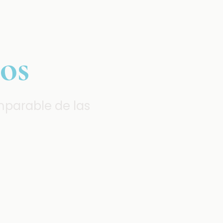
os
parable de las