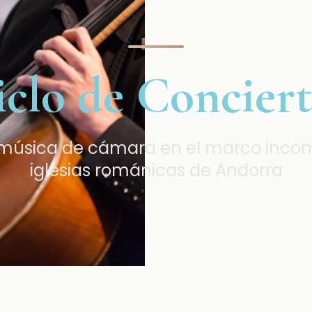
iclo de Conciert
 música de cámara en el marco incom
iglesias románicas de Andorra