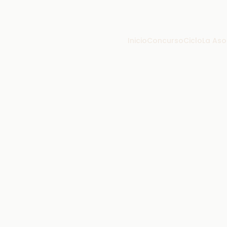
Inicio
Concurso
Ciclo
La Aso