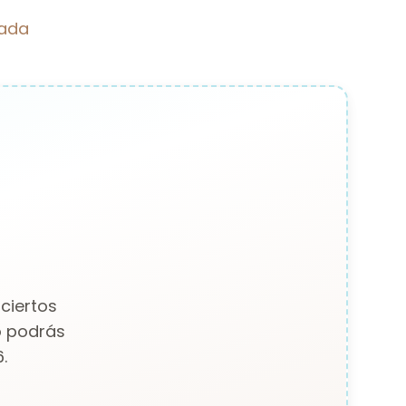
rada
ciertos
o podrás
.